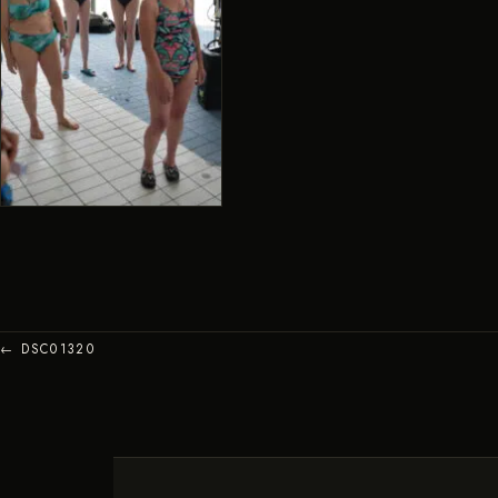
← DSC01320