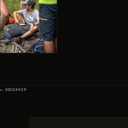
← DSC06929