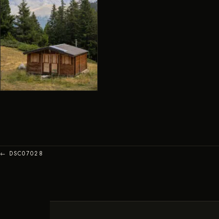
← DSC07028