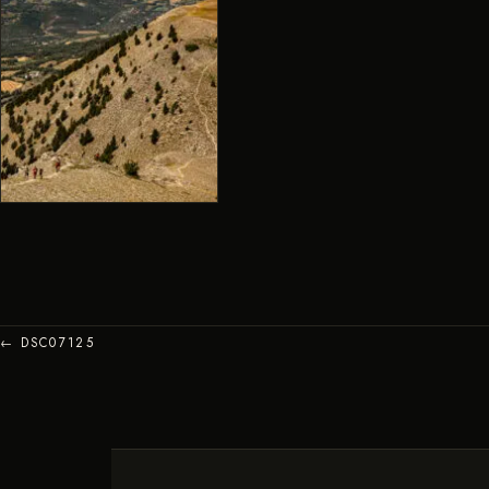
← DSC07125