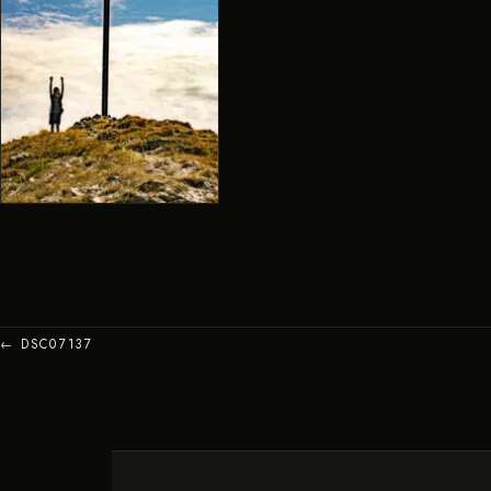
← DSC07137